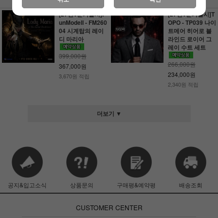
1,320원 적립
1,320원 적립
[27년1분기출시]F
[27년1분기출시]T
unModell - FM260
OPO - TP039 나이
04 시계탑의 레이
트메어 히어로 블
디 마리아
라인드 로이어 그
레이 수트 세트
399,000원
266,000원
367,000원
234,000원
3,670원 적립
2,340원 적립
더보기 ▼
공지&입고소식
상품문의
구매평&예약평
배송조회
CUSTOMER CENTER