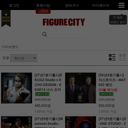
로그인
회원가입
장바구니
마이페이지
+2000
더 많은
BOOK
MARK
브랜드 보기
기타브랜드
정렬
[27년1분기출시]E
[26년4분기출시]
KUAZ Studio x E
마스토이즈 - MAT
CHO DESIGN - E
025 웨인
KS014 너스 조커
[더블 에디션]
499,000원
355,000원
485,000원
290,000원
4,850원 적립
2,900원 적립
[27년3분기출시]M
[27년2분기출시]Z
ountain Studio -
-ONE STUDIO - Z