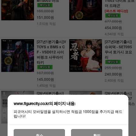
MTS003 마크
1-003 나이트 오브
더 드래곤
166,000원
[퍼스트 에디션]
151,000원
477,000원
1,510원 적립
454,000원
4,540원 적립
[27년1분기출시]V
[27년3분기출시]
TOYS x BMS x C
슈퍼덕 - SET095
F - VSD012 사이
무녀 토가시 코요
버펑크 사무라이
리
타키
255,000원
167,000원
240,000원
145,000원
2,400원 적립
1,450원 적립
[26년4분기출시]
[26년4분기출시]
베리쿨 - VCD-07
베리쿨 - VCD-07
www.figurecity.co.kr의 페이지 내용:
D/E 여성 심리스
A/B/C 여성 심리스
바디
바디
피규어시티 모바일앱을 설치하시면 적립금 1000점을 추가지급 해드
[2종 중 택1]
[3종 중 택1]
립니다!
142,000원
142,000원
132,000원
132,000원
취소
확인