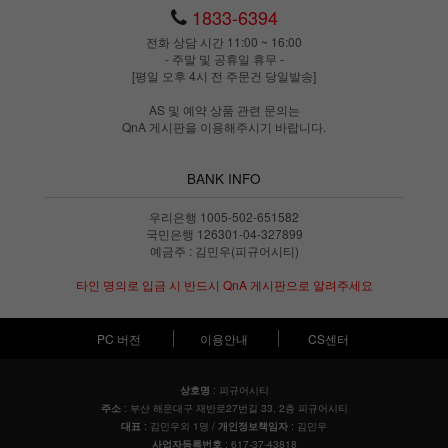
1833-6394
전화 상담 시간 11:00 ~ 16:00
- 주말 및 공휴일 휴무 -
[평일 오후 4시 전 주문건 당일발송]
AS 및 예약 상품 관련 문의는
QnA 게시판을 이용해주시기 바랍니다.
BANK INFO
우리은행 1005-502-651582
국민은행 126301-04-327899
예금주 : 김민우(피규어시티)
타인 명의로 입금 시 반드시 QnA 게시판으로 알려주세요
PC 버전
이용안내
CS센터
: 피규어시티
상호명
: 부산 해운대구 재반로27번길 33, 2층 피규어시티
주소
: 김민우외 1명 /
: 김민우
대표
개인정보책임자
: 617-37-43818
사업자등록번호