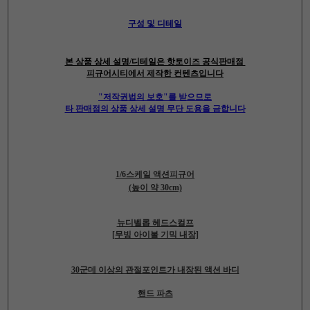
구성 및 디테일
본 상품 상세 설명/디테일은 핫토이즈 공식판매점
피규어시티에서 제작한 컨텐츠입니다
"저작권법의 보호"를 받으므로
타 판매점의 상품 상세 설명 무단 도용을 금합니다
1/6스케일 액션피규어
(높이 약 30cm)
뉴디벨롭 헤드스컬프
[무빙 아이볼 기믹 내장]
30군데 이상의 관절포인트가 내장된 액션 바디
핸드 파츠