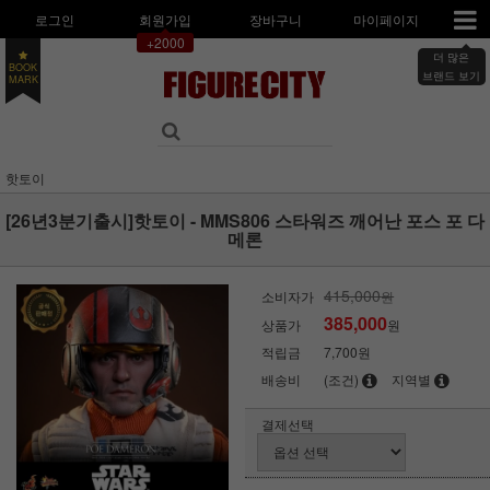
로그인
회원가입
장바구니
마이페이지
+2000
더 많은
BOOK
MARK
브랜드 보기
핫토이
[26년3분기출시]핫토이 - MMS806 스타워즈 깨어난 포스 포 다
메론
415,000
소비자가
원
385,000
상품가
원
적립금
7,700원
배송비
(조건)
지역별
결제선택