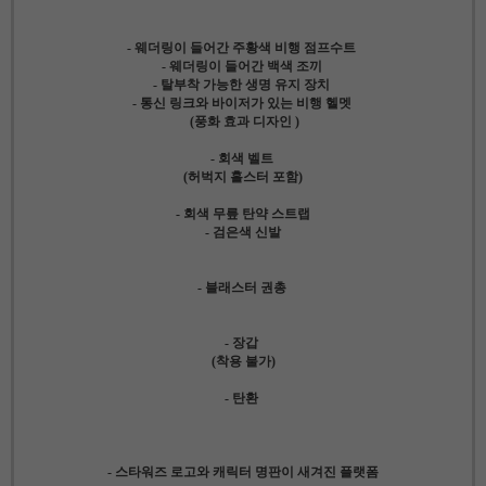
- 웨더링이 들어간 주황색 비행 점프수트
- 웨더링이 들어간 백색 조끼
- 탈부착 가능한 생명 유지 장치
- 통신 링크와 바이저가 있는 비행 헬멧
(풍화 효과 디자인 )
- 회색 벨트
(허벅지 홀스터 포함)
- 회색 무릎 탄약 스트랩
- 검은색 신발
- 블래스터 권총
- 장갑
(착용 불가)
- 탄환
- 스타워즈 로고와 캐릭터 명판이 새겨진 플랫폼